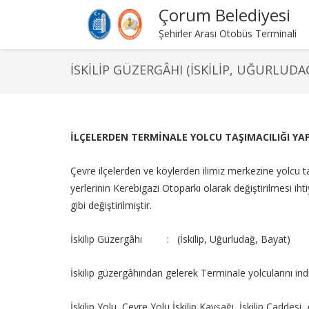
Çorum Belediyesi
Şehirler Arası Otobüs Terminali
İSKILIP GÜZERGÂHI (İSKILIP, UĞURLUDA
İLÇELERDEN TERMİNALE YOLCU TAŞIMACILIĞI Y
Çevre ilçelerden ve köylerden ilimiz merkezine yolcu 
yerlerinin Kerebigazi Otoparkı olarak değiştirilmesi ih
gibi değiştirilmiştir.
İskilip Güzergâhı : (İskilip, Uğurludağ, Bayat)
İskilip güzergâhından gelerek Terminale yolcularını ind
İskilip Yolu, Çevre Yolu İskilip Kavşağı, İskilip Cadde