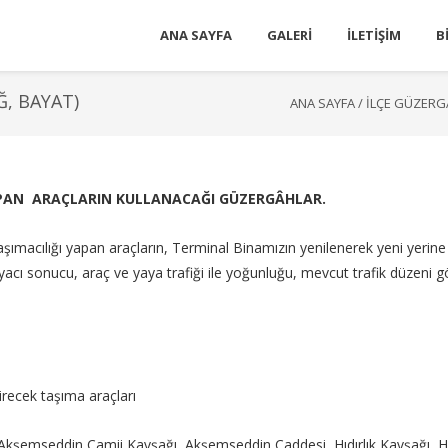
ANA SAYFA
GALERI
İLETIŞIM
B
Ğ, BAYAT)
ANA SAYFA
/
İLÇE GÜZERG
APAN ARAÇLARIN KULLANACAĞI GÜZERGÂHLAR.
taşımacılığı yapan araçların, Terminal Binamızın yenilenerek yeni yeri
tiyacı sonucu, araç ve yaya trafiği ile yoğunluğu, mevcut trafik düzeni
irecek taşıma araçları
si, Akşemseddin Camii Kavşağı, Akşemseddin Caddesi, Hıdırlık Kavşağı, Hı