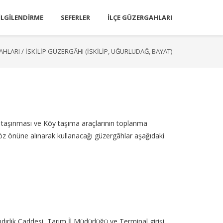
ILGILENDIRME
SEFERLER
İLÇE GÜZERGAHLARI
AHLARI
/
İSKILIP GÜZERGÂHI (İSKILIP, UĞURLUDAĞ, BAYAT)
ne taşınması ve Köy taşıma araçlarının toplanma
 göz önüne alınarak kullanacağı güzergâhlar aşağıdaki
dırlık Caddesi, Tarım İl Müdürlüğü ve Terminal girişi